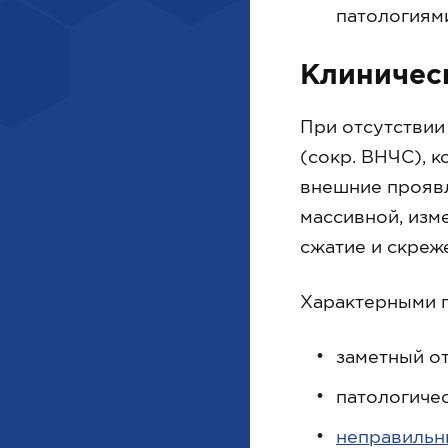
патологиям
Клиничес
При отсутствии
(сокр. ВНЧС), 
внешние прояв
массивной, изм
сжатие и скреже
Характерными п
заметный от
патологиче
неправильн