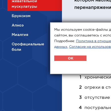
жевательной
мускулатуры
перенапряжени
Бруксизм
Апноэ
Мы используем cookie-файлы д
Миалгия
сайтом, вы соглашаетесь с исп
Подробнее:
Политика в отноше
Орофациальные
данных
,
Согласие на использов
Причины
боли
OK
Основными прич
хронически
огрехи в с
отсутствие
постуральн