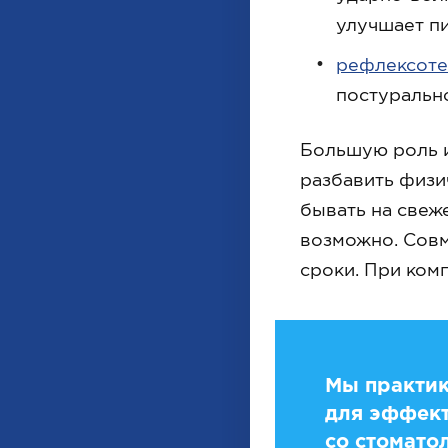
улучшает пи
рефлексоте
постурально
Большую роль и
разбавить физи
бывать на свеж
возможно. Совм
сроки. При ком
Мы практик
для эффект
со стомато