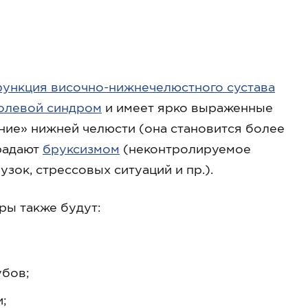
ункция височно-нижнечелюстного сустава
олевой синдром
и имеет ярко выраженные
ение» нижней челюсти (она становится более
традают
бруксизмом
(неконтролируемое
зок, стрессовых ситуаций и пр.).
ры также будут:
убов;
;