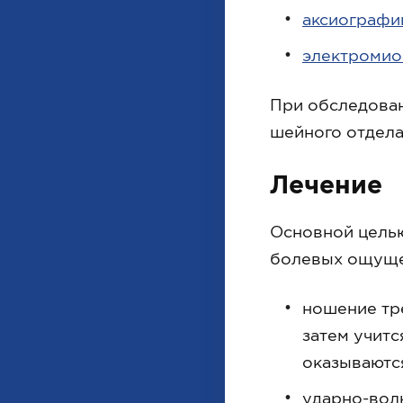
аксиограф
электроми
При обследован
шейного отдела
Лечение
Основной целью
болевых ощуще
ношение тре
затем учитс
оказываютс
ударно-вол