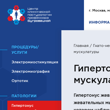
г. Москва, м
ИНФОРМА
Главная
/
Гнато-н
ПРОЦЕДУРЫ/
мускулатуры
УСЛУГИ
Электромиостимуляция
Гиперт
Электромиография
мускул
Ортотик
Гипертонус жев
ПАТОЛОГИИ
жевательных мы
Гипертонус
котором наблю