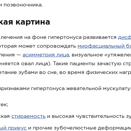
и позвоночника.
кая картина
 лечения на фоне гипертонуса развивается
дисф
которая может сопровождать
миофасциальный б
ления —
асимметрия лица
, визуальное «утяжел
еняется овал лица). Такие пациенты зачастую с
тание зубами во сне, во время физических нагру
ризнаками гипертонуса жевательной мускулату
ек;
ская
стираемость
и высокая чувствительность з
ый прикус
и прочие зубочелюстные деформации