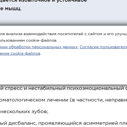
е мышц.
ля анализа взаимодействия посетителей с сайтом и его улуч
ользованием cookie-файлов.
нии обработки персональных данных
,
Согласие пользовател
ание cookie файлов
.
инами гипертонуса оказываются:
й стресс и нестабильный психоэмоциональный 
томатологическом лечении (в частности, неправ
 нескольких зубов;
ый дисбаланс, проявляющийся асимметрией плеч