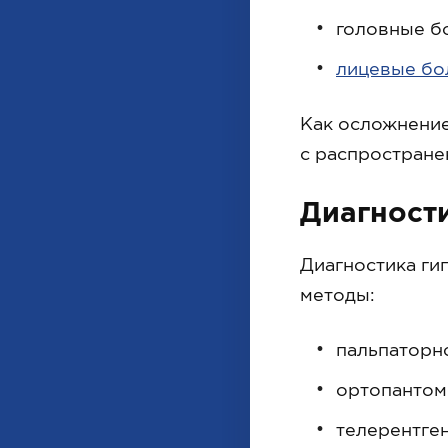
головные бо
лицевые бо
Как осложнени
с распростране
Диагност
Диагностика ги
методы:
пальпаторн
ортопантом
телерентген