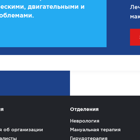
ескими, двигательными и
Леч
облемами.
мак
ия
Отделения
Неврология
 об организации
Мануальная терапия
алисты
Гирудотерапия