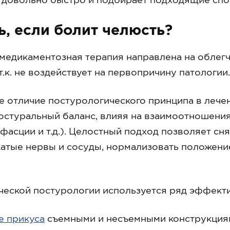
ь, если болит челюсть?
едикаментозная терапия направлена на облегче
т.к. не воздействует на первопричину патологии.
 отличие постурологического принципа в лечени
остуральный баланс, влияя на взаимоотношения
 фасции и т.д.). Целостный подход позволяет с
атые нервы и сосуды, нормализовать положени
ческой постурологии используется ряд эффект
е прикуса
съемными и несъемными конструкция