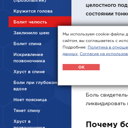
(прозопалгии)
целостного под
Кружится голова
состоянии тонк
Болит челюсть
Заклинило шею
Мы используем cookie-файлы д
сайтом, вы соглашаетесь с исп
Болит спина
Подробнее:
Политика в отноше
данных
,
Согласие на использов
Искривление
позвоночника
Болит челюсть
OK
Хруст в спине
Боли при глубоком
вдохе
Боль свидетель
Ноет поясница
ликвидировать 
Тянет спину
Хруст в
Почему б
позвоночнике