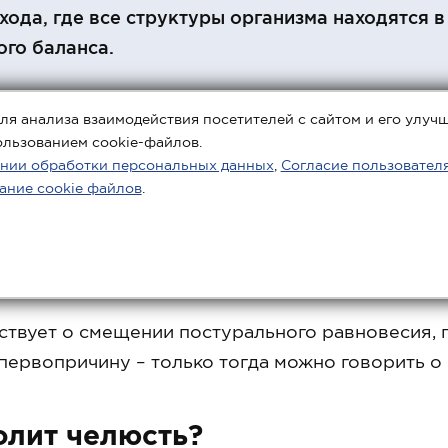
хода, где все структуры организма находятся в
ого баланса.
ля анализа взаимодействия посетителей с сайтом и его улуч
ользованием cookie-файлов.
нии обработки персональных данных
,
Согласие пользовател
ание cookie файлов
.
Ноет
ствует о смещении постурального равновесия, п
первопричину – только тогда можно говорить 
олит челюсть?