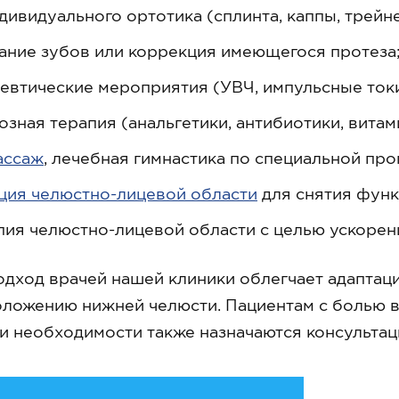
ивидуального ортотика (сплинта, каппы, трейне
ание зубов или коррекция имеющегося протеза
евтические мероприятия (УВЧ, импульсные токи
зная терапия (анальгетики, антибиотики, витам
ассаж
, лечебная гимнастика по специальной про
ция челюстно-лицевой области
для снятия функ
пия челюстно-лицевой области с целью ускорен
дход врачей нашей клиники облегчает адаптац
ложению нижней челюсти. Пациентам с болью в
ри необходимости также назначаются консульта