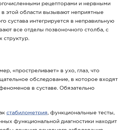
ногочисленными рецепторами и нервными
 в этой области вызывают неприятные
о сустава интегрируется в неправильную
ают все отделы позвоночного столба, с
 структур.
ер, «простреливает» в ухо, глаз, что
щательное обследование, в которое входят
феноменов в суставе. Обязательно
как
стабилометрия
, функциональные тесты,
нных функциональной диагностики находит
собы лечения основного заболевания.