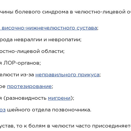
ины болевого синдрома в челюстно-лицевой о
 височно-нижнечелюстного сустава
;
рода невралгии и невропатии;
юстно-лицевой области;
я ЛОР-органов;
елюсти из-за
неправильного прикуса
;
ное
протезирование
;
я (разновидность
мигрени
);
оз
шейного отдела позвоночника.
став, то к болям в челюсти часто присоединяет