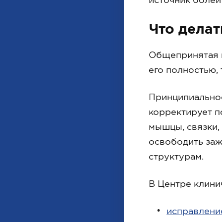
Что делат
Общепринятая м
его полностью, 
Принципиальное
корректирует п
мышцы, связки,
освободить заж
структурам.
В Центре клини
исправлени