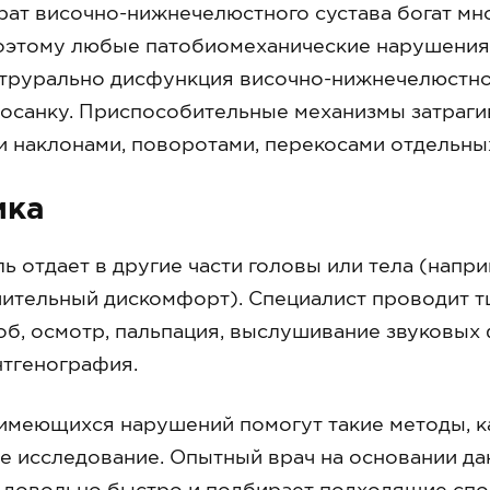
рат височно-нижнечелюстного сустава богат м
оэтому любые патобиомеханические нарушения
рурально дисфункция височно-нижнечелюстног
осанку. Приспособительные механизмы затрагив
 наклонами, поворотами, перекосами отдельных
ика
ь отдает в другие части головы или тела (наприм
чительный дискомфорт). Специалист проводит т
б, осмотр, пальпация, выслушивание звуковых 
нтгенография.
 имеющихся нарушений помогут такие методы, 
 исследование. Опытный врач на основании да
 довольно быстро и подбирает подходящие спо