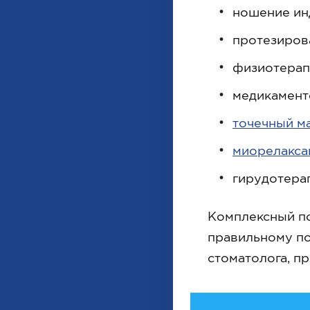
ношение инд
протезиров
физиотерап
медикаменто
точечный м
миорелакса
гирудотера
Комплексный по
правильному по
стоматолога, п