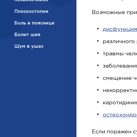
Плоскостопие
Возможные прич
Боль в пояснице
дисфункция
Болит шея
различного 
Шум в ушах
травмы чел
заболевани
смещение ч
некоррект
каротидини
остеохондр
Если поражен су