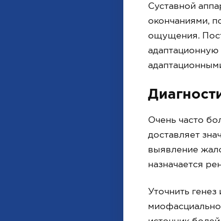
Суставной аппа
окончаниями, п
ощущения. Пост
адаптационную 
адаптационными
Диагност
Очень часто бол
доставляет зна
выявление жало
назначается ре
Уточнить генез
миофасциальное
источник болей