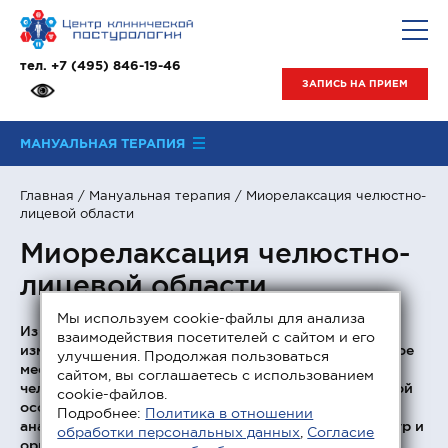
тел.
+7 (495) 846-19-46
ЗАПИСЬ НА ПРИЕМ
МАНУАЛЬНАЯ ТЕРАПИЯ
Главная
/
Мануальная терапия
/ Миорелаксация челюстно-
лицевой области
Миорелаксация челюстно-
лицевой области
Мы используем cookie-файлы для анализа
Из всего многообразия патобиомеханических
взаимодействия посетителей с сайтом и его
изменений, которые встречаются у пациентов, особое
улучшения. Продолжая пользоваться
место занимают функциональные нарушения
сайтом, вы соглашаетесь с использованием
челюстно-лицевой области (сокр. ЧЛО). Характерной
cookie-файлов.
особенностью для этой относительно небольшой
Подробнее:
Политика в отношении
анатомической зоны является разнообразие структур и
обработки персональных данных
,
Согласие
органов, между которыми наблюдаются сложные