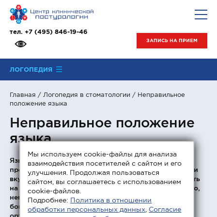
тел.
+7 (495) 846-19-46
ЗАПИСЬ НА ПРИЕМ
ЛОГОПЕДИЯ
Главная
/
Логопедия в стоматологии
/ Неправильное
положение языка
Неправильное положение
языка
Мы используем cookie-файлы для анализа
Язык — непарный мышечный орган, участвующий в
взаимодействия посетителей с сайтом и его
процессах жевания и глотания, а также в восприятии
улучшения. Продолжая пользоваться
вкуса и речевой артикуляции. Он способен оказывать
сайтом, вы соглашаетесь с использованием
на передние зубы сильное давление. Соответственно,
cookie-файлов.
неправильное положение языка (межзубное или
Подробнее:
Политика в отношении
боковое прокладывание) способно вызвать ряд
обработки персональных данных
,
Согласие
ортодонтических проблем, и прежде всего