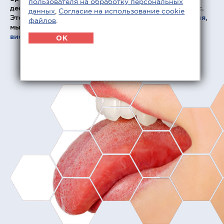
пользователя на обработку персональных
деформацию зубного ряда и патологический прикус.
данных
,
Согласие на использование cookie
Это в свою очередь провоцирует
нарушение жевания
,
файлов
.
мышечный спазм, и как следствие —
дисфункцию
височно-нижнечелюстного сустава
.
OK